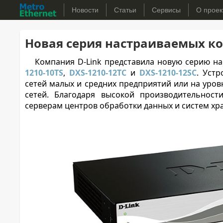
Новости
Статьи
Сервисы
О проек
Новая серия настраиваемых ко
Компания D-Link представила новую серию н
1210-10TS
,
DXS-1210-12TC
и
DXS-1210-12SC
. Уст
сетей малых и средних предприятий или на уро
сетей. Благодаря высокой производительност
серверам центров обработки данных и систем хр