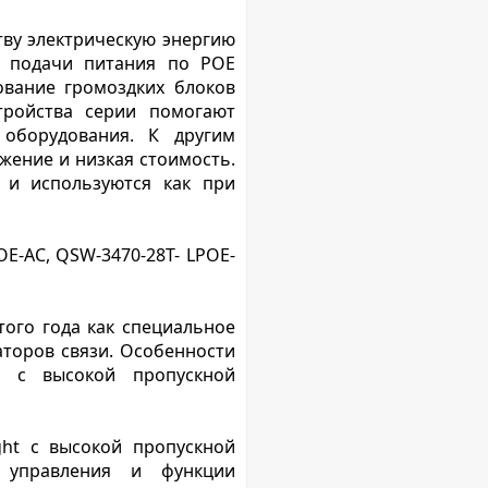
тву электрическую энергию
я подачи питания по POE
ование громоздких блоков
тройства серии помогают
 оборудования. К другим
жение и низкая стоимость.
 и используются как при
E-AC, QSW-3470-28T- LPOE-
ого года как специальное
торов связи. Особенности
ы с высокой пропускной
ght с высокой пропускной
 управления и функции