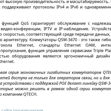
ют высокую производительность и масштабируемость. 
к поддерживают протоколы IPv4 и IPv6 и одновременн
 функций QoS гарантирует обслуживание с надлежа
, видео-конференции, IPTV и IP-наблюдение. Устрой
о скоростью, соответствующей среде передачи данных,
 архитектуру. Коммутаторы QSW-3470 - это также гибки
окола Ethernet, стандарты Ethernet OAM, интел
ропускания, функция управления сервисами Triple Pla
стью оборудования являются эргономичный дизайн
hernet.
вая серия экономичных гигабитных коммутаторов QTE
тей доступа не только для операторов связи, но и для
а устройствами с поддержкой POE делает линейку QSW-3
 которые можно решать в рамках одной серии коммута
р компании QTECH.
а
сайте производителя