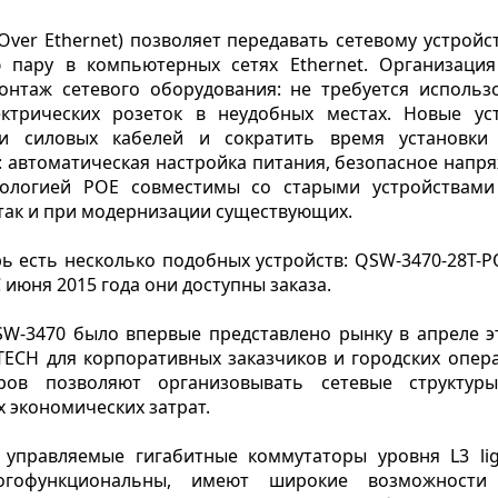
Over Ethernet) позволяет передавать сетевому устройс
ю пару в компьютерных сетях Ethernet. Организаци
онтаж сетевого оборудования: не требуется использ
ектрических розеток в неудобных местах. Новые ус
и силовых кабелей и сократить время установки
 автоматическая настройка питания, безопасное напря
ологией POE совместимы со старыми устройствами
 так и при модернизации существующих.
ь есть несколько подобных устройств: QSW-3470-28T-PO
 июня 2015 года они доступны заказа.
W-3470 было впервые представлено рынку в апреле эт
ECH для корпоративных заказчиков и городских опера
ров позволяют организовывать сетевые структур
 экономических затрат.
 управляемые гигабитные коммутаторы уровня L3 li
огофункциональны, имеют широкие возможности