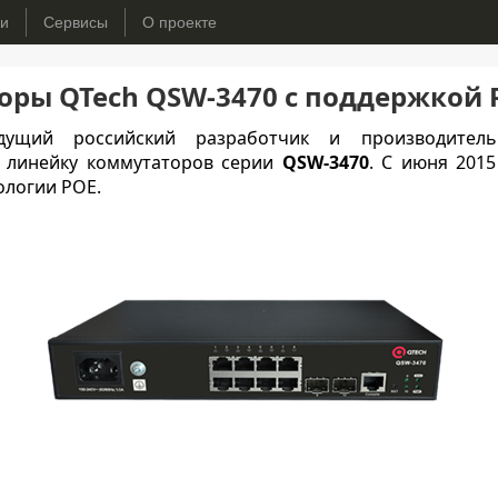
ьи
Сервисы
О проекте
ры QTech QSW-3470 c поддержкой 
ущий российский разработчик и производитель
 линейку коммутаторов серии
QSW-3470
. С июня 2015
ологии PОE.