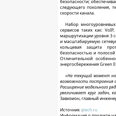
безопасности; обеспечива
следующего поколения, т
скорости канала.
Набор многоуровневых
сервисов таких как: VoIP
маршрутизации уровня 3 с
и масштабируемую сетевую
кольцевая защита прот
безопасностью и полосой п
Отличительной особенно
энергосбережения Green Et
«На текущий момент но
возможности построения се
Расширение модельного ряд
увеличивает круг задач,
Завизион, главный инжене
Источник
qtech.ru
Информация о продукте н