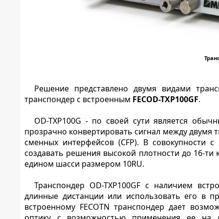
Тран
Решение представлено двумя видами тран
транспондер с встроенным
FECOD-TXP100GF
.
OD-TXP100G - по своей сути является обыч
прозрачно конвертировать сигнал между двумя 
сменных интерфейсов (CFP). В совокупности с
создавать решения высокой плотности до 16-ти 
едином шасси размером 10RU.
Транспондер OD-TXP100GF с наличием встр
длинные дистанции или использовать его в п
встроенному FECOTN транспондер дает возмо
оптику с возможностью применения ее на д