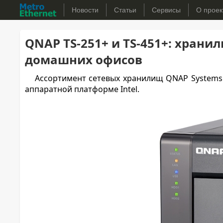
Новости
Статьи
Сервисы
О проек
QNAP TS-251+ и TS-451+: хран
домашних офисов
Ассортимент сетевых хранилищ QNAP System
аппаратной платформе Intel.