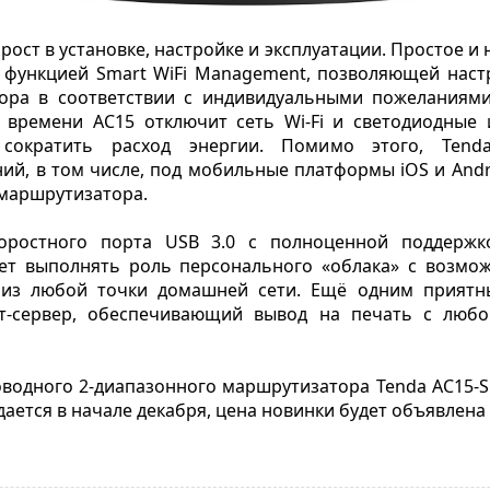
ост в установке, настройке и эксплуатации. Простое и
 функцией Smart WiFi Management, позволяющей наст
ра в соответствии с индивидуальными пожеланиями
 времени AC15 отключит сеть Wi-Fi и светодиодные 
сократить расход энергии. Помимо этого, Tend
й, в том числе, под мобильные платформы iOS и And
 маршрутизатора.
оростного порта USB 3.0 с полноценной поддержк
т выполнять роль персонального «облака» с возмо
 из любой точки домашней сети. Ещё одним приятн
т-сервер, обеспечивающий вывод на печать с любог
водного 2-диапазонного маршрутизатора Tenda AC15-Sma
ается в начале декабря, цена новинки будет объявлена