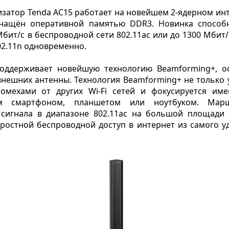
затор Tenda AC15 работает на новейшем 2-ядерном ин
нащён оперативной памятью DDR3. Новинка способн
ит/с в беспроводной сети 802.11ac или до 1300 Мбит/с 
802.11n одновременно.
оддерживает новейшую технологию Beamforming+, ос
нешних антенны. Технология Beamforming+ не только у
омехами от других Wi-Fi сетей и фокусируется име
м смартфоном, планшетом или ноутбуком. Маршр
игнала в диапазоне 802.11ac на большой площади 
остной беспроводной доступ в интернет из самого у